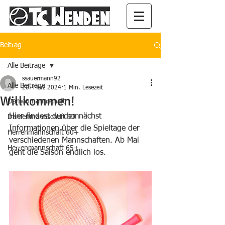
Beitrag
Alle Beiträge
ssauermann92
Alle Beiträge
20. März 2024
1 Min. Lesezeit
Willkommen!
Damenmannschaft
Hier findest du demnächst 
Damenmannschaft 30
Informationen über die Spieltage der 
Herrenmannschaft 60+
verschiedenen Mannschaften. Ab Mai 
Herrenmannschaft 65+
geht die Saison endlich los. 