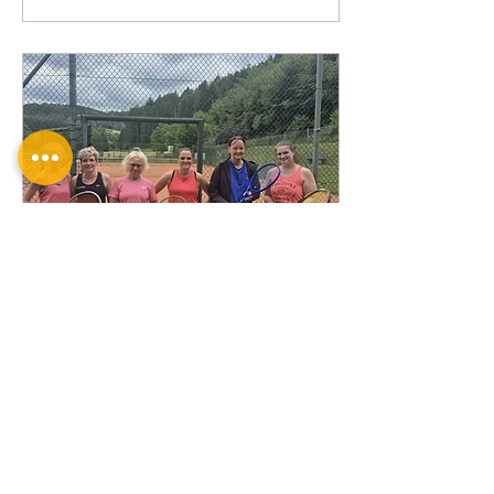
Insgesamt konnte der
Spieltag mit 4:2 gewonnen
werden. Das letzte Spiel
gegen Olpe wurde aufgrund
der Hitze von letzter Woche
in den August verschoben.
Olpe ist derzeit 3., der TC
Wenden 4. . Mit einem Sieg
könnte man die Olper noch
überholen.
5. Juli 2026
∙
1
Min.
Damen 4er beenden
Saison auf Platz 3.
Nach dem Saisonstart mit 2
Niederlagen gegen den TC
Hünsborn und TuS Eisern,