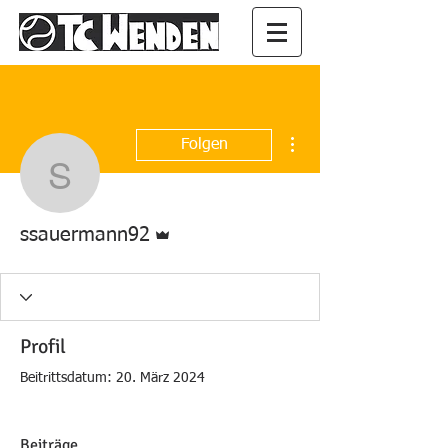
Weitere Optionen
Folgen
ssauermann92
Administrator
ssauermann92
Profil
Beitrittsdatum: 20. März 2024
Beiträge