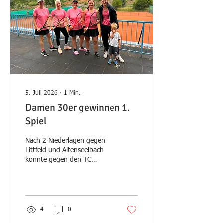
5. Juli 2026
∙
1
Min.
Damen 30er gewinnen 1.
Spiel
Nach 2 Niederlagen gegen
Littfeld und Altenseelbach
konnte gegen den TC
Oberes Lahntal der 1.
Saisonsieg geholt werden.
Judith Tillmann konnte
ihren 1. Einzelsieg
überhaupt feiern. Die
4
0
Freude war groß!