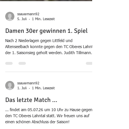
ssauermann92
5. Juli
1 Min. Lesezeit
Damen 30er gewinnen 1. Spiel
Nach 2 Niederlagen gegen Littfeld und
Altenseelbach konnte gegen den TC Oberes Lahntal
der 1. Saisonsieg geholt werden. Judith Tillmann
konnte ihren 1. Einzelsieg überhaupt feiern. Die
Freude war groß! Insgesamt konnte der Spieltag
mit 4:2 gewonnen werden. Das letzte Spiel gegen
Olpe wurde aufgrund der Hitze von letzter Woche in
den August verschoben. Olpe ist derzeit 3., der TC
ssauermann92
1. Juli
1 Min. Lesezeit
Wenden 4. . Mit einem Sieg könnte man die Olper
noch überholen.
Das letzte Match ...
... findet am 05.07.26 um 10 Uhr zu Hause gegen