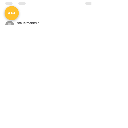
den TC Oberes Lahntal statt. Wir freuen uns auf
einen schönen Abschluss der Saison!
ssauermann92
22. Juni
1 Min. Lesezeit
Das nächste Spiel
Am 28.06.26 sind wir um 14 Uhr zu Gast beim
Olper TC. Kommt gerne vorbei :)
ssauermann92
25. Mai
1 Min. Lesezeit
Das nächste Spiel