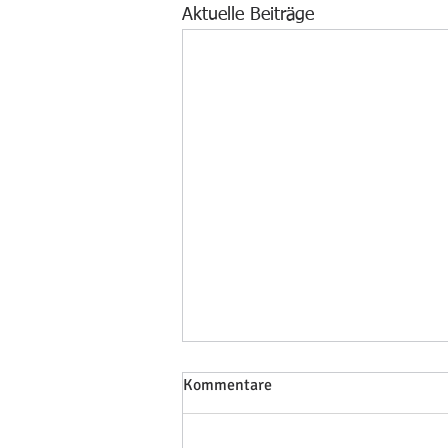
Aktuelle Beiträge
Das letzte Match ...
Kommentare
... findet am 05.07.26 um 10 Uhr
zu Hause gegen den TC Oberes