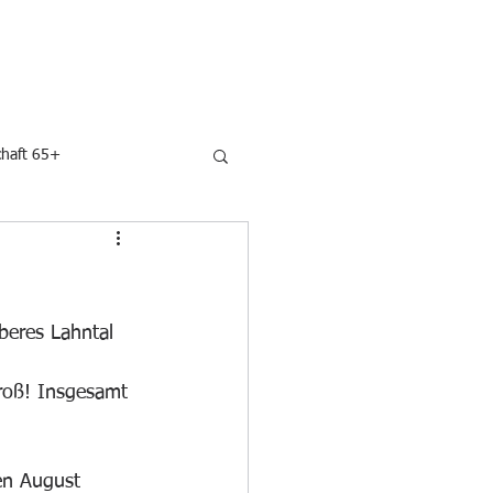
N
UNSERE SPONSOREN
KONTAKT
haft 65+
beres Lahntal 
groß! Insgesamt 
en August 