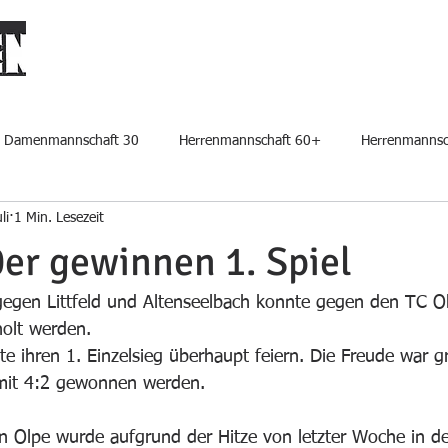
START
PLATZ BUCHEN
DER VEREIN
CLUBHAUS MIETE
Damenmannschaft 30
Herrenmannschaft 60+
Herrenmannsc
li
1 Min. Lesezeit
er gewinnen 1. Spiel
gegen Littfeld und Altenseelbach konnte gegen den TC O
holt werden.
te ihren 1. Einzelsieg überhaupt feiern. Die Freude war 
 mit 4:2 gewonnen werden.
en Olpe wurde aufgrund der Hitze von letzter Woche in d