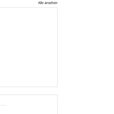
Alle ansehen
nächste Spiel
.05.26 sind wir um 14.30
u Gast beim TV