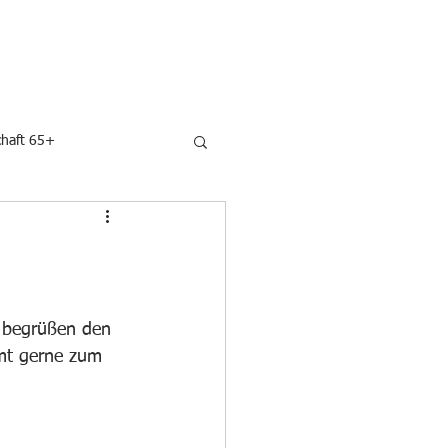
N
UNSERE SPONSOREN
KONTAKT
haft 65+
 begrüßen den 
mmt gerne zum 