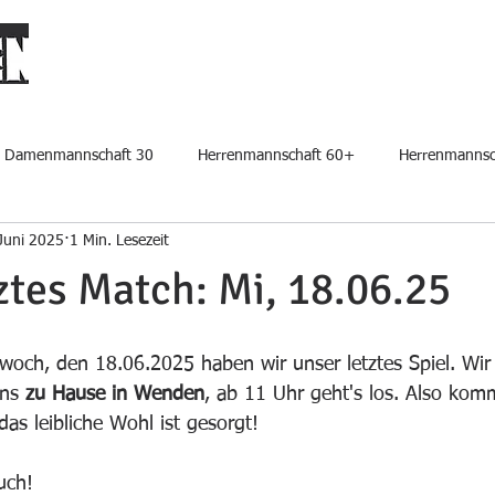
START
PLATZ BUCHEN
DER VEREIN
CLUBHAUS MIETE
Damenmannschaft 30
Herrenmannschaft 60+
Herrenmannsc
Juni 2025
1 Min. Lesezeit
ztes Match: Mi, 18.06.25
ch, den 18.06.2025 haben wir unser letztes Spiel. Wir
ns 
zu Hause in Wenden
, ab 11 Uhr geht's los. Also ko
das leibliche Wohl ist gesorgt! 
uch!