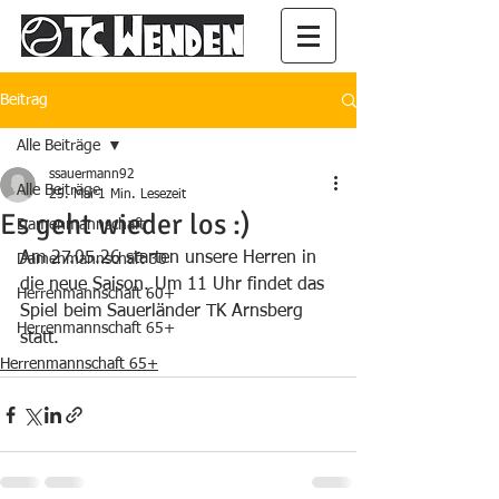
Beitrag
Alle Beiträge
ssauermann92
Alle Beiträge
25. Mai
1 Min. Lesezeit
Es geht wieder los :)
Damenmannschaft
Am 27.05.26 starten unsere Herren in 
Damenmannschaft 30
die neue Saison. Um 11 Uhr findet das 
Herrenmannschaft 60+
Spiel beim Sauerländer TK Arnsberg 
Herrenmannschaft 65+
statt.
Herrenmannschaft 65+