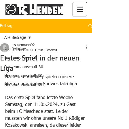
Beitrag
Alle Beiträge
ssauermann92
Alle Beiträge
16. Mai 2024
1 Min. Lesezeit
Erstes Spiel in der neuen
Damenmannschaft
Liga
Damenmannschaft 30
Herrenmannschaft 60+
Nach dem Aufstieg spielen unsere 
Herren nun in der Südwestfalenliga.
Herrenmannschaft 65+
Das erste Spiel fand letzte Woche 
Samstag, den 11.05.2024, zu Gast 
beim TC Meschede statt. Leider 
mussten wir ohne unsere Nr. 1 Rüdiger 
Kosakowski anreisen, da dieser leider 