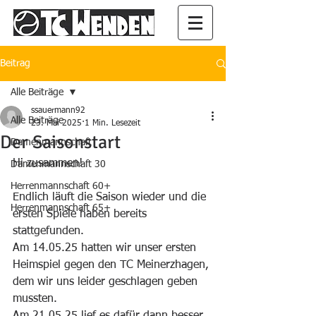
Beitrag
Alle Beiträge
ssauermann92
Alle Beiträge
23. Mai 2025
1 Min. Lesezeit
Der Saisonstart
Damenmannschaft
Hi zusammen!
Damenmannschaft 30
Herrenmannschaft 60+
Endlich läuft die Saison wieder und die 
Herrenmannschaft 65+
ersten Spiele haben bereits 
stattgefunden. 
Am 14.05.25 hatten wir unser ersten 
Heimspiel gegen den TC Meinerzhagen, 
dem wir uns leider geschlagen geben 
mussten.