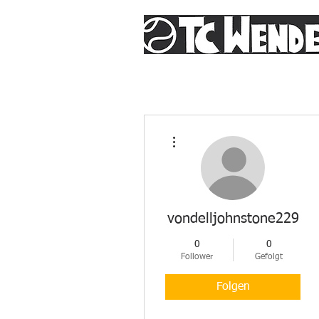
Weitere Optionen
vondelljohnstone229
0
0
Follower
Gefolgt
Folgen