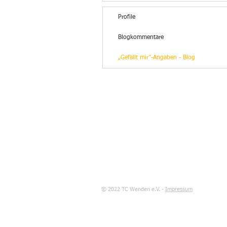
Profile
Blogkommentare
„Gefällt mir”-Angaben - Blog
© 2022 TC Wenden e.V. -
Impressum