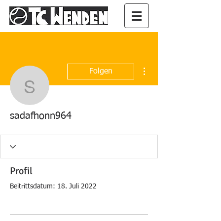
Weitere Optionen
Folgen
sadafhonn964
sadafhonn964
Profil
Beitrittsdatum: 18. Juli 2022