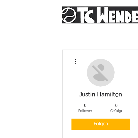
Weitere Optionen
Justin Hamilton
0
0
Follower
Gefolgt
Folgen