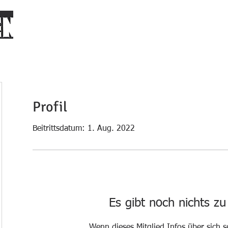
START
PLATZ BUCHEN
DER VEREIN
CLUBHAUS MIETE
Profil
Beitrittsdatum: 1. Aug. 2022
Es gibt noch nichts z
Wenn dieses Mitglied Infos über sich s