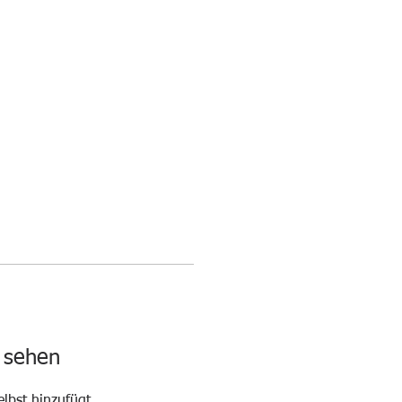
N
UNSERE SPONSOREN
KONTAKT
u sehen
elbst hinzufügt,