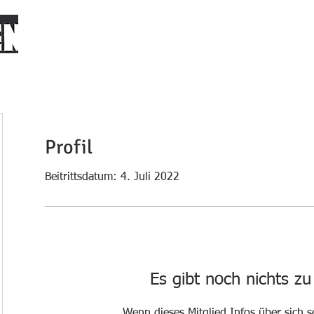
START
PLATZ BUCHEN
DER VEREIN
CLUBHAUS MIETE
Profil
Beitrittsdatum: 4. Juli 2022
Es gibt noch nichts z
Wenn dieses Mitglied Infos über sich s