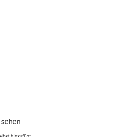
N
UNSERE SPONSOREN
KONTAKT
u sehen
elbst hinzufügt,