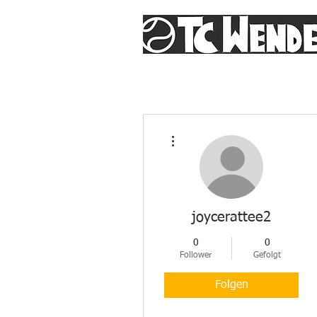
Weitere Optionen
joycerattee2
0
0
Follower
Gefolgt
Folgen