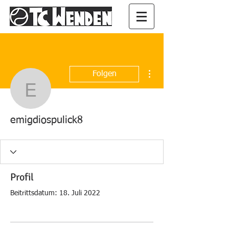
Weitere Optionen
Folgen
emigdiospulick8
emigdiospulick8
Profil
Beitrittsdatum: 18. Juli 2022