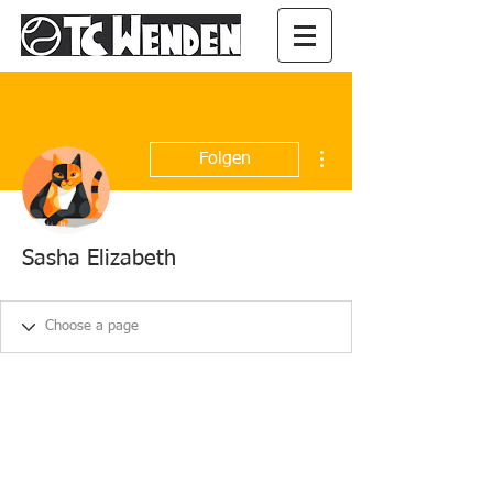
Weitere Optionen
Folgen
Sasha Elizabeth