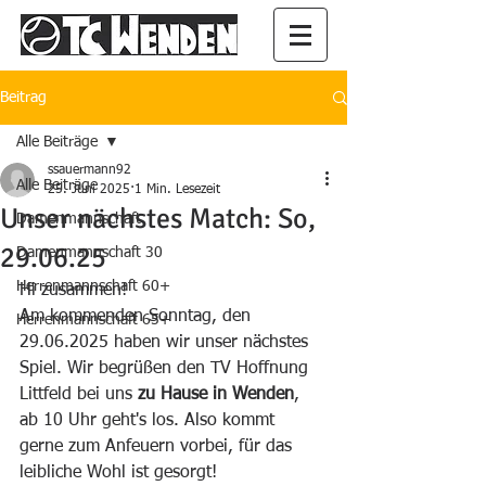
Beitrag
Alle Beiträge
ssauermann92
Alle Beiträge
25. Juni 2025
1 Min. Lesezeit
Unser nächstes Match: So,
Damenmannschaft
29.06.25
Damenmannschaft 30
Herrenmannschaft 60+
Hi zusammen!
Am kommenden Sonntag, den 
Herrenmannschaft 65+
29.06.2025 haben wir unser nächstes 
Spiel. Wir begrüßen den TV Hoffnung 
Littfeld bei uns 
zu Hause in Wenden
, 
ab 10 Uhr geht's los. Also kommt 
gerne zum Anfeuern vorbei, für das 
leibliche Wohl ist gesorgt! 