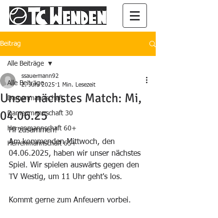
Beitrag
Alle Beiträge
ssauermann92
Alle Beiträge
2. Juni 2025
1 Min. Lesezeit
Unser nächstes Match: Mi,
Damenmannschaft
04.06.25
Damenmannschaft 30
Herrenmannschaft 60+
Hi zusammen!
Am kommenden Mittwoch, den 
Herrenmannschaft 65+
04.06.2025, haben wir unser nächstes 
Spiel. Wir spielen auswärts gegen den 
TV Westig, um 11 Uhr geht's los. 
Kommt gerne zum Anfeuern vorbei.