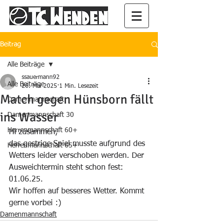
Beitrag
Alle Beiträge
ssauermann92
Alle Beiträge
26. Mai 2025
1 Min. Lesezeit
Match gegen Hünsborn fällt
Damenmannschaft
ins Wasser
Damenmannschaft 30
Herrenmannschaft 60+
Hi zusammen,
das gestrige Spiel musste aufgrund des 
Herrenmannschaft 65+
Wetters leider verschoben werden. Der 
Ausweichtermin steht schon fest: 
01.06.25. 
Wir hoffen auf besseres Wetter. Kommt 
gerne vorbei :)
Damenmannschaft