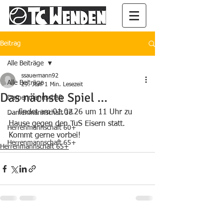
Beitrag
Alle Beiträge
ssauermann92
Alle Beiträge
29. Juni
1 Min. Lesezeit
Das nächste Spiel ...
Damenmannschaft
... findet am 01.07.26 um 11 Uhr zu 
Damenmannschaft 30
Hause gegen den TuS Eisern statt. 
Herrenmannschaft 60+
Kommt gerne vorbei!
Herrenmannschaft 65+
Herrenmannschaft 65+