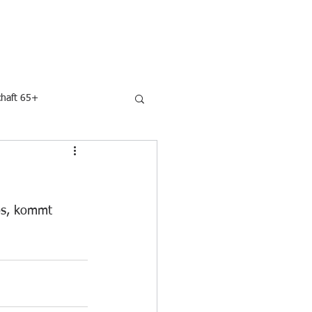
N
UNSERE SPONSOREN
KONTAKT
haft 65+
os, kommt 