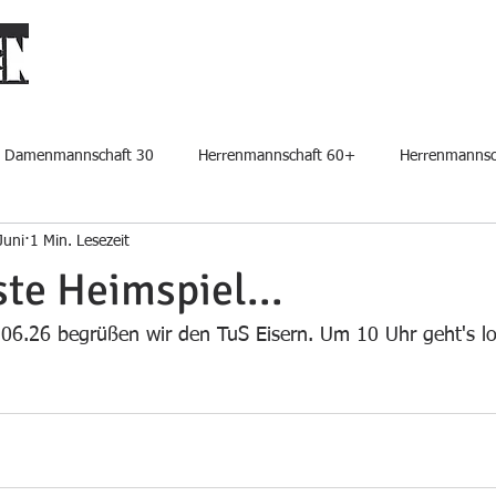
START
PLATZ BUCHEN
DER VEREIN
CLUBHAUS MIETE
Damenmannschaft 30
Herrenmannschaft 60+
Herrenmannsc
Juni
1 Min. Lesezeit
te Heimspiel...
4.06.26 begrüßen wir den TuS Eisern. Um 10 Uhr geht's l